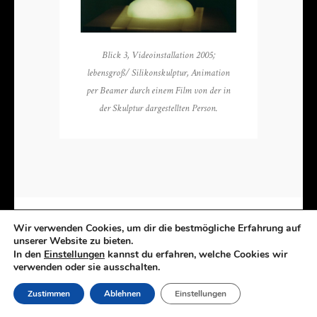
Blick 3, Videoinstallation 2005;
lebensgroß/ Silikonskulptur, Animation
per Beamer durch einem Film von der in
der Skulptur dargestellten Person.
Wir verwenden Cookies, um dir die bestmögliche Erfahrung auf
unserer Website zu bieten.
In den
Einstellungen
kannst du erfahren, welche Cookies wir
Kunst | Installationen | Zeichnungen | Objekte
verwenden oder sie ausschalten.
Copyright 2023 Esther Glück | Umsetzung RW Grafik
Zustimmen
Ablehnen
Einstellungen