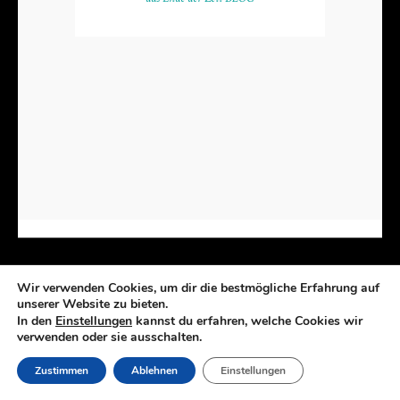
Wir verwenden Cookies, um dir die bestmögliche Erfahrung auf
Kunst | Installationen | Zeichnungen | Objekte
unserer Website zu bieten.
Copyright 2023 Esther Glück | Umsetzung RW Grafik
In den
Einstellungen
kannst du erfahren, welche Cookies wir
verwenden oder sie ausschalten.
Zustimmen
Ablehnen
Einstellungen