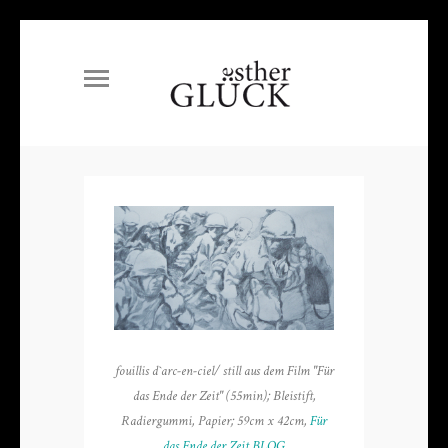
fouillis d`arc-en-ciel/ still aus dem Film "Für
das Ende der Zeit" (55min); Bleistift,
Radiergummi, Papier; 59cm x 42cm,
Für
das Ende der Zeit BLOG