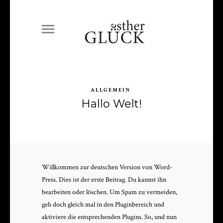
ALLGEMEIN
Hallo Welt!
Willkom­men zur deutschen Ver­sion von Word­
Press. Dies ist der erste Beitrag. Du kannst ihn
bear­beit­en oder löschen. Um Spam zu ver­mei­den,
geh doch gle­ich mal in den Plug­in­bere­ich und
aktiviere die entsprechen­den Plu­g­ins. So, und nun