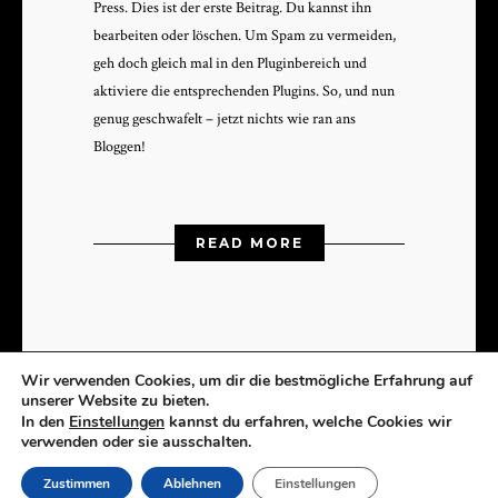
Press. Dies ist der erste Beitrag. Du kannst ihn
bear­beit­en oder löschen. Um Spam zu ver­mei­den,
geh doch gle­ich mal in den Plug­in­bere­ich und
aktiviere die entsprechen­den Plu­g­ins. So, und nun
genug geschwafelt – jet­zt nichts wie ran ans
Bloggen!
READ MORE
Wir verwenden Cookies, um dir die bestmögliche Erfahrung auf
unserer Website zu bieten.
In den
Einstellungen
kannst du erfahren, welche Cookies wir
verwenden oder sie ausschalten.
Kunst | Installationen | Zeichnungen | Objekte
Copyright 2023 Esther Glück | Umsetzung RW Grafik
Zustimmen
Ablehnen
Einstellungen